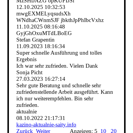
MzSHlJAZG opKUFIJSi
12.10.2025
10:32:53
mwgEXMELyqsudsXh
WNdhaCWnmSJF jbkthJpPhIbcVxhz
11.10.2025
08:16:48
GyjGhOxuMTdLBoEG
Stefan Grapentin
11.09.2023
18:16:34
Super schnelle Ausführung und tolles
Ergebnis
Ich war sehr zufrieden. Vielen Dank
Sonja Picht
27.03.2023
16:27:14
Sehr gute Beratung und schnelle sehr
zufriedenstellende Arbeit ausgeführt. Kann
ich nur weiterempfehlen. Bin sehr
zufrieden.
aktualnie
08.10.2022
21:17:31
kazino-­aktualnie-­saity.­info
Zurück
Weiter
Anzeigen: 5
10
20